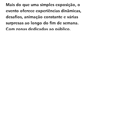
Mais do que uma simples exposição, o 
evento oferece experiências dinâmicas, 
desafios, animação constante e várias 
surpresas ao longo do fim de semana. 
Com zonas dedicadas ao público, 
espaços de convívio e uma atmosfera 
festiva, o Nordeste Motor Show afirma-se 
como um dos eventos mais marcantes da 
região, celebrando o mundo automóvel 
de forma acessível, emocionante e 
memorável.
Compartilhe esse evento