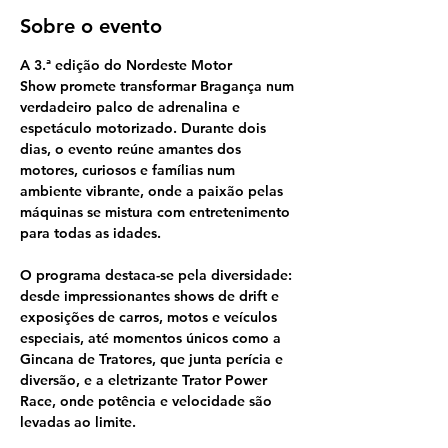
Sobre o evento
A 
3.ª edição do Nordeste Motor 
Show
 promete transformar Bragança num 
verdadeiro palco de adrenalina e 
espetáculo motorizado. Durante dois 
dias, o evento reúne amantes dos 
motores, curiosos e famílias num 
ambiente vibrante, onde a paixão pelas 
máquinas se mistura com entretenimento 
para todas as idades.
O programa destaca-se pela diversidade: 
desde impressionantes 
shows de drift
 e 
exposições de carros, motos e veículos 
especiais, até momentos únicos como a 
Gincana de Tratores
, que junta perícia e 
diversão, e a eletrizante 
Trator Power 
Race
, onde potência e velocidade são 
levadas ao limite.