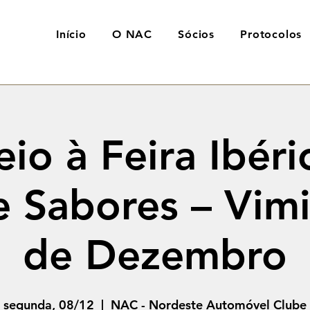
Início
O NAC
Sócios
Protocolos
eio à Feira Ibéri
e Sabores – Vimi
de Dezembro
segunda, 08/12
  |  
NAC - Nordeste Automóvel Clube