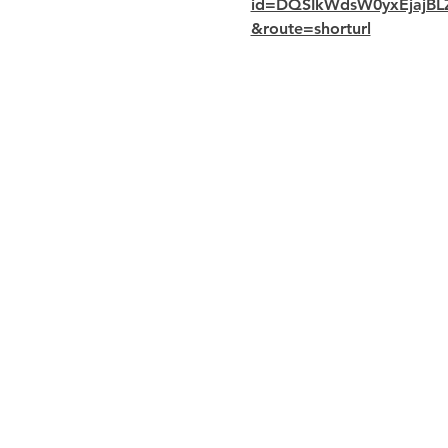
id=DQSIkWdsW0yxEjaj
&route=shorturl