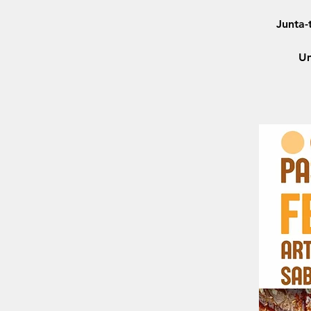
Junta-
Um