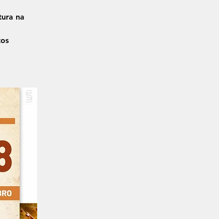
tura na
tos