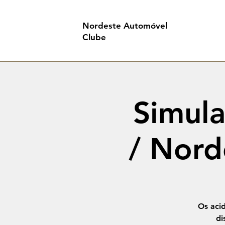
Nordeste Automóvel
Clube
Simula
/ Nor
Os aci
di