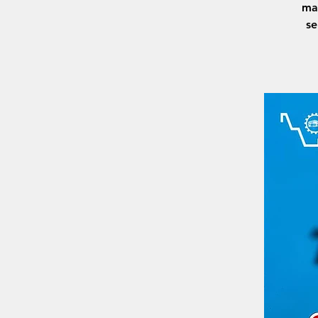
ma
se