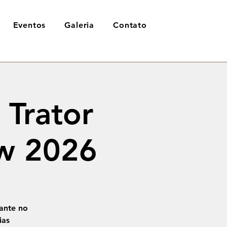
Eventos
Galeria
Contato
 Trator
w 2026
ante no
ias