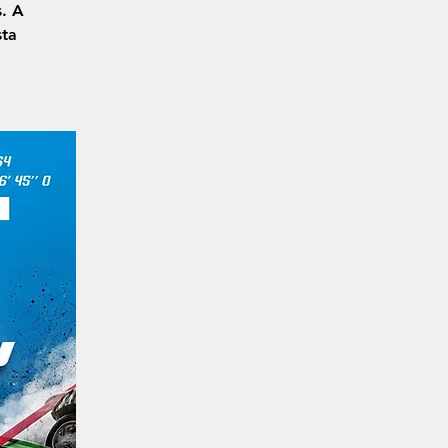
. A
sta